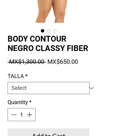
BODY CONTOUR
NEGRO CLASSY FIBER
Regular Price
Sale Price
 MX$1,300.00 
MX$650.00
TALLA
*
Quantity
*
Add to Cart