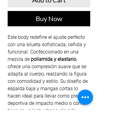
Buy Now
Este body redefine el ajuste perfecto
con una silueta sofisticada, ceñida y
funcional. Confeccionado en una
mezcla de
poliamida y elastano
,
ofrece una compresión suave que se
adapta al cuerpo, realzando la figura
con comodidad y estilo. Su diseño de
espalda baja y mangas cortas lo
hacen ideal para llevar como prenda
deportiva de impacto medio o como
base en un look urbano elevado.
Atemporal, versátil y elegante.
Moldea, estiliza y conquista, ya que
su escote clásico y espalda baja lo