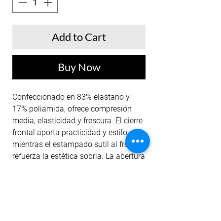
Add to Cart
Buy Now
Confeccionado en 83% elastano y
17% poliamida, ofrece compresión
media, elasticidad y frescura. El cierre
frontal aporta practicidad y estilo,
mientras el estampado sutil al frente
refuerza la estética sobria. La abertura
en el puño para el pulgar mejora la
ergonomía y el ajuste, y la marquilla
tipo bandera en el puño derecho
añade un detalle distintivo. Una pieza
versátil que se adapta tanto al