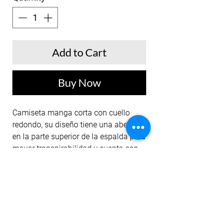
Add to Cart
Buy Now
Camiseta manga corta con cuello
redondo, su diseño tiene una abertura
en la parte superior de la espalda para
mayor transpirabilidad y cuenta con
una silueta semi amplia para uso
deportivo lo que la hace muy cómoda
a la hora de entrenar. Además cuenta
con detalles de diseño con
estampados en el frente y en el medio
de la espalda.