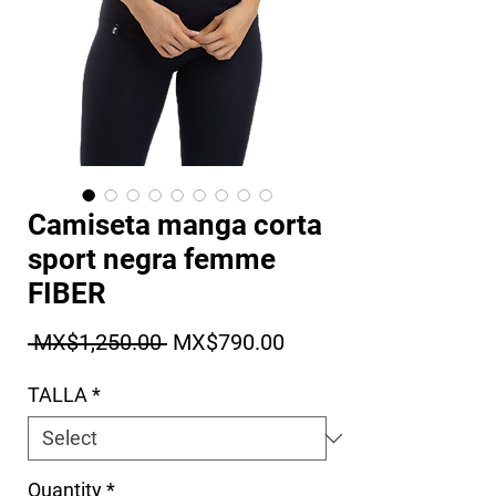
Camiseta manga corta
sport negra femme
FIBER
Regular Price
Sale Price
 MX$1,250.00 
MX$790.00
TALLA
*
Quantity
*