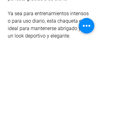
Ya sea para entrenamientos intensos
o para uso diario, esta chaqueta es
ideal para mantenerse abrigado y con
un look deportivo y elegante.
Con su diseño moderno y funcional,
esta chaqueta no solo ofrece
comodidad y libertad de movimientos,
sino que también es perfecta para
combinar con otras prendas
deportivas.
Con la Chaqueta Fiber Sporty Chic - ,
estarás listo para enfrentar cualquier
desafío con estilo.
No Reviews Yet