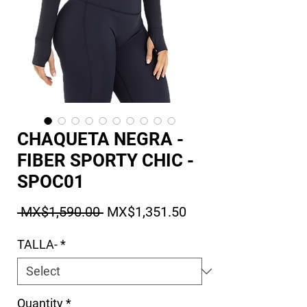
CHAQUETA NEGRA -
FIBER SPORTY CHIC -
SPOC01
Regular Price
Sale Price
 MX$1,590.00 
MX$1,351.50
TALLA-
*
Quantity
*