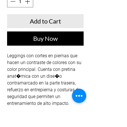
Add to Cart
Buy Now
Leggings con cortes en piernas que
hacen un contraste de colores con su
color principal. Cuenta con pretina
anat�mica con un dise�o
contramarcado en la parte trasera,
refuerzo en entrepierna y costuras de
seguridad que permiten un
entrenamiento de alto impacto.
Nuestros leggings est�n dise�ados
para darte mayor comfort, cubrir
imperfecciones al darte el ajuste