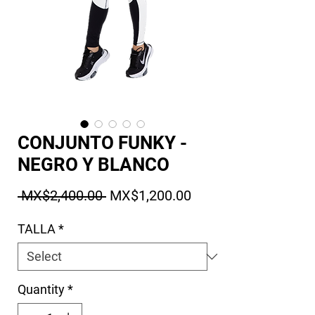
CONJUNTO FUNKY -
NEGRO Y BLANCO
Regular Price
Sale Price
 MX$2,400.00 
MX$1,200.00
TALLA
*
Quantity
*