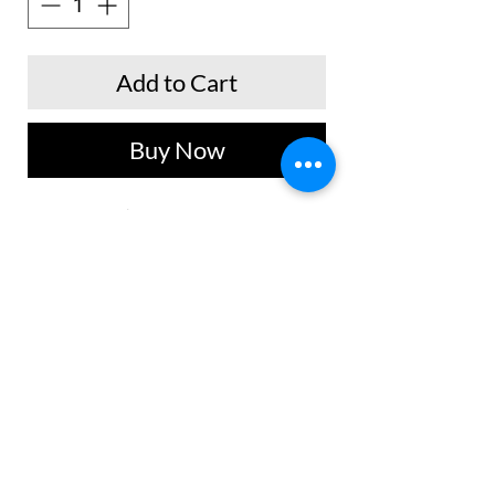
Add to Cart
Buy Now
Falda deportiva con short
incorporado, pretina alta y anatómica,
además su diseño cuenta pliegues
que le da un diseño diferente a los
demás.
No Reviews Yet
Share your thoughts. Be the first to leave a
review.