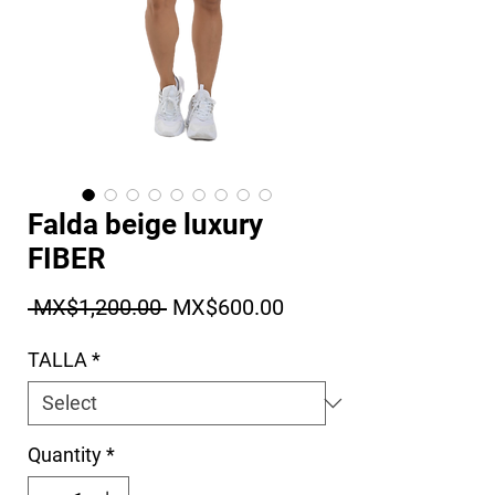
Falda beige luxury
FIBER
Regular Price
Sale Price
 MX$1,200.00 
MX$600.00
TALLA
*
Quantity
*