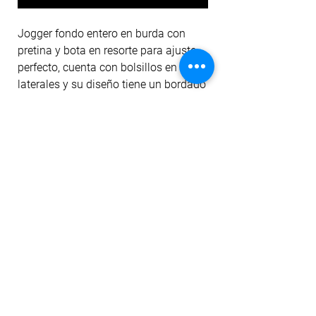
Jogger fondo entero en burda con
pretina y bota en resorte para ajuste
perfecto, cuenta con bolsillos en los
laterales y su diseño tiene un bordado
especial en los laterales a lo largo de
ambas piernas Esta prenda te hará
sentir cómoda y versátil gracias a su
silueta amplia, tacto suave y fresco.
No Reviews Yet
Share your thoughts. Be the first to leave a
review.
Leave a Review