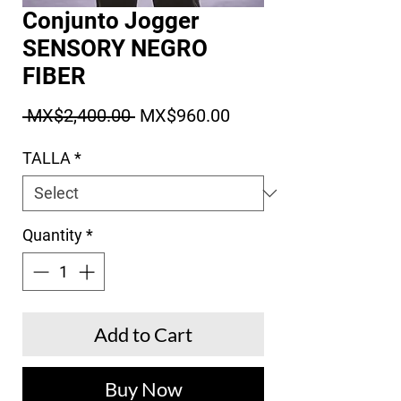
Conjunto Jogger
SENSORY NEGRO
FIBER
Regular Price
Sale Price
 MX$2,400.00 
MX$960.00
TALLA
*
Quantity
*
Add to Cart
Buy Now