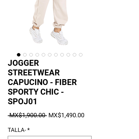
JOGGER
STREETWEAR
CAPUCINO - FIBER
SPORTY CHIC -
SPOJ01
Regular Price
Sale Price
 MX$1,900.00 
MX$1,490.00
TALLA-
*