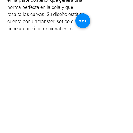
en la parte posterior que genera una
horma perfecta en la cola y que
resalta las curvas. Su diseño estético
cuenta con un transfer isotipo circular,
tiene un bolsillo funcional en malla
para el celular ubicado en la pretina
posterior y en el costado izquierdo
tiene un elástico que permite colgar la
toalla o complementos livianos.
La tela cuenta con tecnología dri-fit
para mitigar el transporte de humedad
a la prenda, filtro uv, antipilling y
permanencia del color ante el lavado
y la exposición al sol. Además, la tela
tiene un sutil suavizado con aloe
vera.
No Reviews Yet