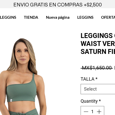
ENVIO GRATIS EN COMPRAS +$2,500
LEGGINS
TIENDA
Nueva página
LEGGINS
OFERT
LEGGINGS
WAIST VE
SATURN FI
 MX$1,650.00 
TALLA
*
Select
Quantity
*