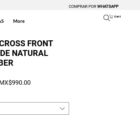
COMPRAR POR
WHATSAPP
Cart
AS
More
 CROSS FRONT
RDE NATURAL
BER
Regular Price
Sale Price
MX$990.00