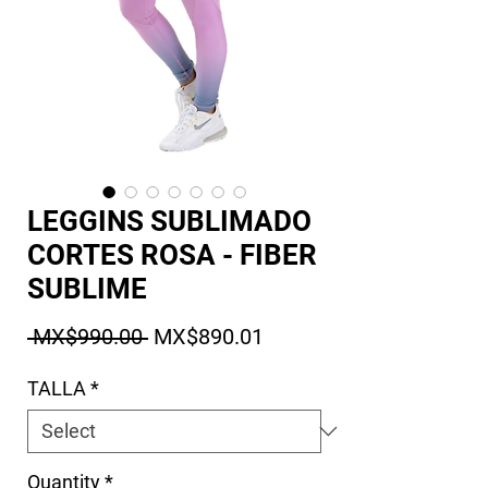
LEGGINS SUBLIMADO
CORTES ROSA - FIBER
SUBLIME
Regular Price
Sale Price
 MX$990.00 
MX$890.01
TALLA
*
Quantity
*