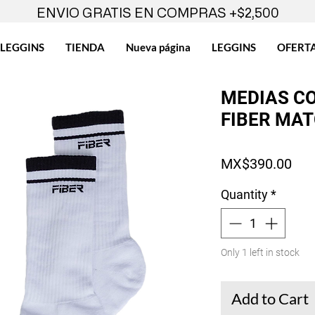
ENVIO GRATIS EN COMPRAS +$2,500
LEGGINS
TIENDA
Nueva página
LEGGINS
OFERT
MEDIAS C
FIBER MA
Pri
MX$390.00
Quantity
*
Only 1 left in stock
Add to Cart