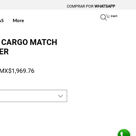
COMPRAR POR
WHATSAPP
Cart
AS
More
 CARGO MATCH
ER
Regular Price
Sale Price
MX$1,969.76