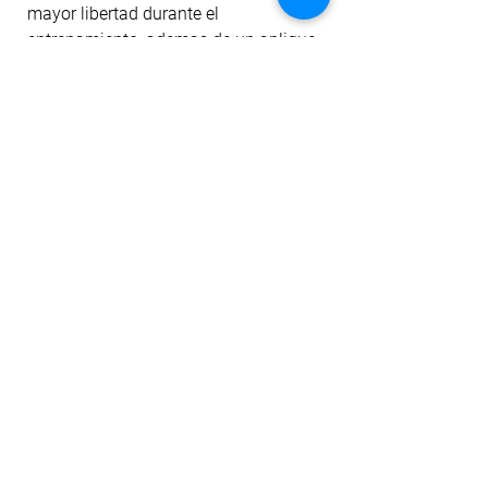
mayor libertad durante el
entrenamiento, ademas de un aplique
unico rackets sign, representativo de
la colección.
La tela cuenta con tecnología dri-fit
para mitigar el transporte de humedad
a la prenda, filtro uv, antipilling y
permanencia del color ante el lavado
y la exposición al sol. Además, la tela
tiene un sutil suavizado con aloe
vera.
No Reviews Yet
Share your thoughts. Be the first to leave a
review.
Leave a Review