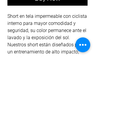
Short en tela impermeable con ciclista
interno para mayor comodidad y
seguridad, su color permanece ante el
lavado y la exposición del sol.
Nuestros short están diseñados para
un entrenamiento de alto impacto,
cubrir imperfecciones al darte el
ajuste perfecto y realzar tu silueta con
un ligero levante de cola, además
su tela cuenta con un color sólido,
tecnología dri-fit y antipilling.
No Reviews Yet
Share your thoughts. Be the first to leave a
review.