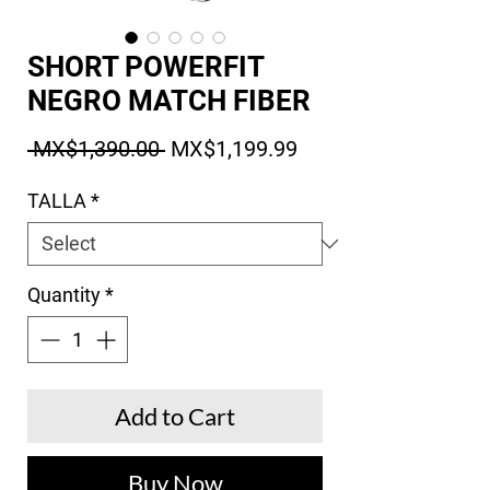
SHORT POWERFIT
NEGRO MATCH FIBER
Regular Price
Sale Price
 MX$1,390.00 
MX$1,199.99
TALLA
*
Quantity
*
Add to Cart
Buy Now