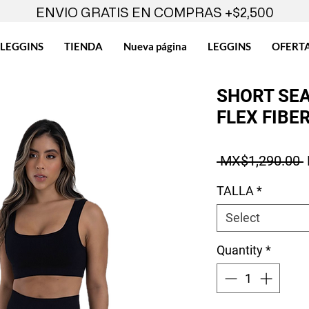
ENVIO GRATIS EN COMPRAS +$2,500
LEGGINS
TIENDA
Nueva página
LEGGINS
OFERT
SHORT SE
FLEX FIBE
 MX$1,290.00 
TALLA
*
Select
Quantity
*