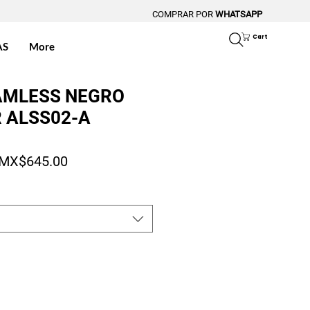
COMPRAR POR
WHATSAPP
Cart
AS
More
AMLESS NEGRO
R ALSS02-A
Regular Price
Sale Price
MX$645.00