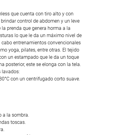
less que cuenta con tiro alto y con
brindar control de abdomen y un leve
e la prenda que genera horma a la
osturas lo que le da un máximo nivel de
 a cabo entrenamientos convencionales
o yoga, pilates, entre otras. El tejido
a con un estampado que le da un toque
a posterior, este se elonga con la tela.
s lavados:
0°C con un centrifugado corto suave.
o a la sombra.
endas toscas.
va.