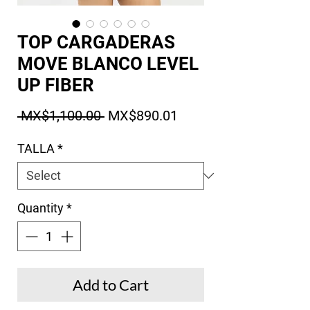
TOP CARGADERAS
MOVE BLANCO LEVEL
UP FIBER
Regular Price
Sale Price
 MX$1,100.00 
MX$890.01
TALLA
*
Quantity
*
Add to Cart