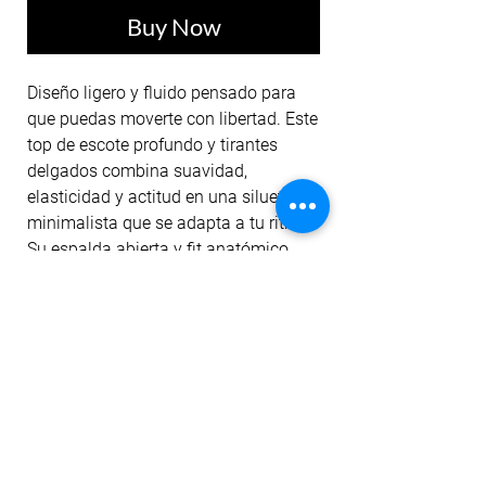
Buy Now
Diseño ligero y fluido pensado para
que puedas moverte con libertad. Este
top de escote profundo y tirantes
delgados combina suavidad,
elasticidad y actitud en una silueta
minimalista que se adapta a tu ritmo.
Su espalda abierta y fit anatómico
ofrecen comodidad sin restricciones,
mientras su tejido brinda soporte
ligero y tacto suave. LEVEL UP es tu
impulso para entrenar, fluir y destacar
con estilo propio.
No Reviews Yet
Share your thoughts. Be the first to leave a