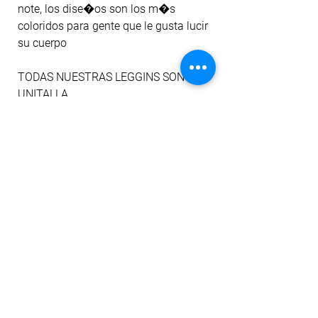
note, los dise�os son los m�s 
coloridos para gente que le gusta lucir 
su cuerpo
TODAS NUESTRAS LEGGINS SON 
UNITALLA
Est�n dise�adas para expandirse al 
m�ximo y lucir�n bien en tu cuerpo 
desde la talla XS a la L, Moldeado tu 
cuerpo�
ayudan a mejorar la circulaci�n y a 
la desaparici�n de varices
SE ORIGINAL,
SE FIBER.