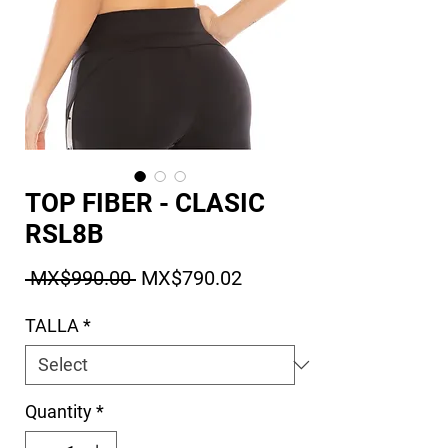
TOP FIBER - CLASIC
RSL8B
Regular Price
Sale Price
 MX$990.00 
MX$790.02
TALLA
*
Quantity
*