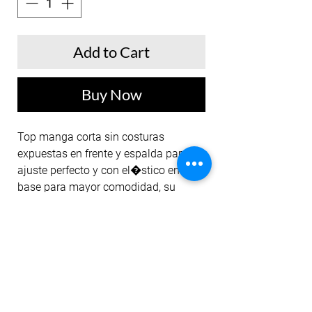
Add to Cart
Buy Now
Top manga corta sin costuras
expuestas en frente y espalda para un
ajuste perfecto y con el�stico en
base para mayor comodidad, su
dise�o cuenta con estampado en el
frente. El color permanece ante el
lavado y la exposici�n del
sol. Nuestros tops est�n dise�ados
para un entrenamiento de alto
impacto.