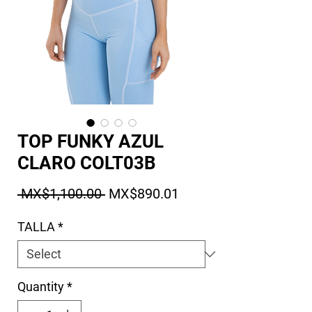
TOP FUNKY AZUL
CLARO COLT03B
Regular Price
Sale Price
 MX$1,100.00 
MX$890.01
TALLA
*
Quantity
*