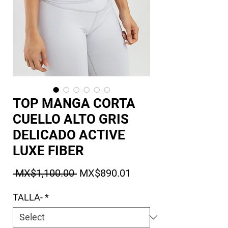
TOP MANGA CORTA
CUELLO ALTO GRIS
DELICADO ACTIVE
LUXE FIBER
Regular Price
Sale Price
 MX$1,100.00 
MX$890.01
TALLA-
*