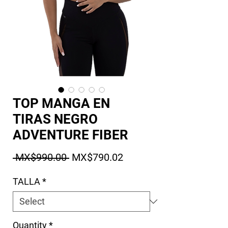
TOP MANGA EN
TIRAS NEGRO
ADVENTURE FIBER
Regular Price
Sale Price
 MX$990.00 
MX$790.02
TALLA
*
Quantity
*