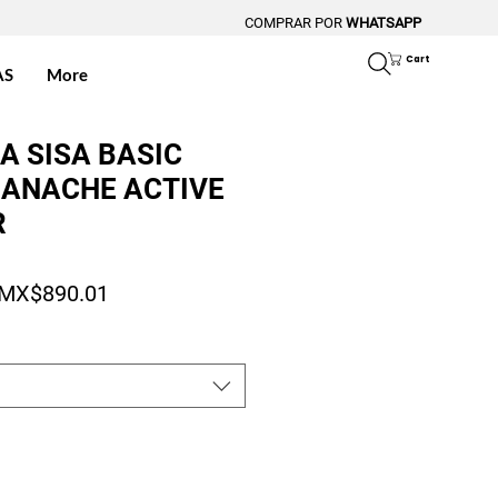
COMPRAR POR
WHATSAPP
Cart
AS
More
A SISA BASIC
ANACHE ACTIVE
R
Regular Price
Sale Price
MX$890.01