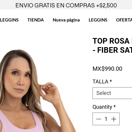
ENVIO GRATIS EN COMPRAS +$2,500
LEGGINS
TIENDA
Nueva página
LEGGINS
OFERT
TOP ROSA
- FIBER S
Pri
MX$990.00
TALLA
*
Select
Quantity
*