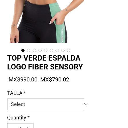
TOP VERDE ESPALDA
LOGO FIBER SENSORY
Regular Price
Sale Price
 MX$990.00 
MX$790.02
TALLA
*
Quantity
*