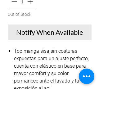
Out of Stock
Notify When Available
Top manga sisa sin costuras
expuestas para un ajuste perfecto,
cuenta con elástico en base para
mayor comfort y su color
permanece ante el lavado y la
exposición al sol.
Nuestros tops están diseñados
para un entrenamiento de alto
impacto ya que gracias a la tela
cuenta con tecnología dri-fit, filtro
uv, transporte de humedad y
antipilling.