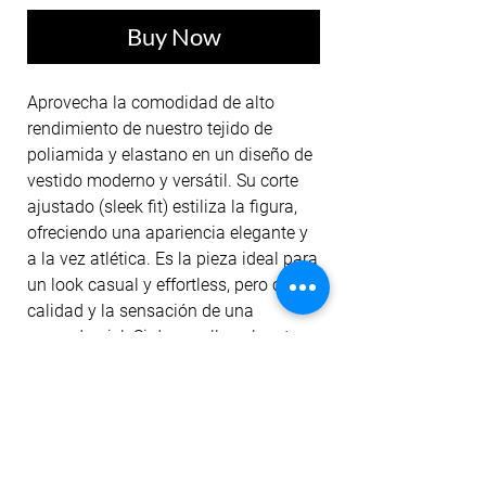
Buy Now
Aprovecha la comodidad de alto
rendimiento de nuestro tejido de
poliamida y elastano en un diseño de
vestido moderno y versátil. Su corte
ajustado (sleek fit) estiliza la figura,
ofreciendo una apariencia elegante y
a la vez atlética. Es la pieza ideal para
un look casual y effortless, pero con la
calidad y la sensación de una
segunda piel. Si deseas llevarlo a tus
actividades deportivas, solo necesitas
complementar tu atuendo con un
short o bikers de compresión. Máxima
versatilidad (versatile) con el
inconfundible estilo de la colección